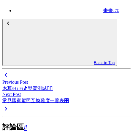
畫畫-🎨
Back to Top
Previous Post
木耳/Hi-Fi🎵雙盲測試👂🏻
Next Post
常見國家駕照互換難度一覽表🎛
評論區
#