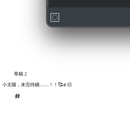
草稿 2
小太陽，未完待續……！！🥰👍🏻