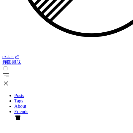
ex-tasty
*
極限風味
Posts
Tags
About
Friends