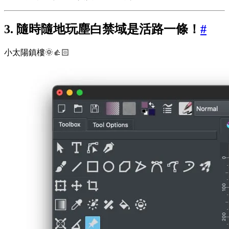
3. 隨時隨地玩塵白禁域是活路一條！
#
小太陽鎮樓🌞👍🏻