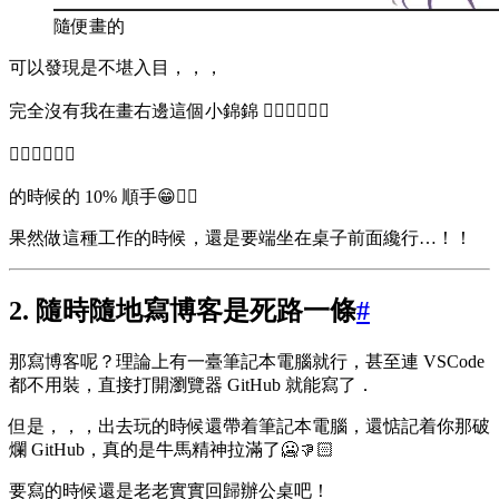
隨便畫的
可以發現是不堪入目，，，
完全沒有我在畫右邊這個小錦錦 👉🏻👉🏻👉🏻
👉🏻👉🏻👉🏻
的時候的 10% 順手😁👎🏻
果然做這種工作的時候，還是要端坐在桌子前面纔行…！！
2. 隨時隨地寫博客是死路一條
#
那寫博客呢？理論上有一臺筆記本電腦就行，甚至連 VSCode
都不用裝，直接打開瀏覽器 GitHub 就能寫了．
但是，，，出去玩的時候還帶着筆記本電腦，還惦記着你那破
爛 GitHub，真的是牛馬精神拉滿了🥶👎🏻
要寫的時候還是老老實實回歸辦公桌吧！