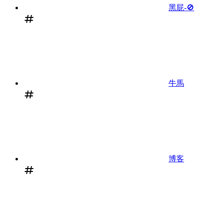
黑屁-🚫
牛馬
博客