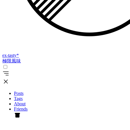
ex-tasty
*
極限風味
Posts
Tags
About
Friends