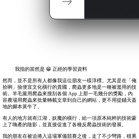
我指的當然是 😁 正經的學習資料
然而，並不是所有人都像我這位朋友一樣淳樸。尤其是在「俺
拾咧」撿便宜文化橫行的貴國，爬蟲更多地是一種被濫用的技
術。羊毛黨用爬蟲來搜刮各個 App 上那一毛幾分的獎勵，內
容農場用爬蟲來批量轉載文章到自己的網站，更不用提鋪天蓋
地的腳本黃牛了。
有人的地方就有江湖，妖魔的橫行，給一項原本純粹的技術蒙
上了嗨產的陰影，並直接促進了各種反爬蟲技術的發展。
我的朋友在被迫捲入這場軍備競賽之後，走了不少彎路，積累