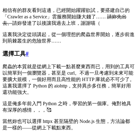
相信有的群友看到這邊，已經開始躍躍欲試，要搭建自己的
「Crawler as a Service」雲服務開始賺大錢了……
請妳先出
去。
請妳發達了以後讓我過去上班，謝謝喵（
這裏我決定從頭講起，從一個理想的爬蟲世界開始，逐步前進
到荊棘叢生的危險世界……
選擇工具
#
爬蟲的本質就是從網上下載一點甚麼東西而已，用到的工具可
以簡單到一個瀏覽器，甚至是 curl。不過一旦考慮到未來可能
要擴大規模，一個好用而且高性能的 HTTP 庫就必不可少了。
這裏我選擇了 Python 的 aiohttp，支持異步多任務，簡單好用
還功能強大。
這是俺多年前入門 Python 之時，學習的第一個庫。俺對祂具
有深厚的感情，，，🥰
當然妳也可以選擇 httpx 甚至隔壁的 Node.js 生態，方法論都
是一樣的——從網上下載點東西。