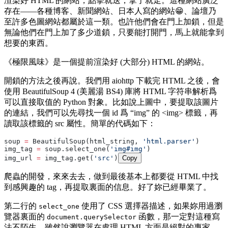
渲染好 HTML 的網站，點擊就送，拿了就走。這種網站廣泛
存在——各種博客、新聞網站、日本人寫的網站😁、論壇乃
至許多色圖網站都屬於這一類。也許他們會在門上加鎖，但是
無論他們在門上加了多少道鎖，只要能打開門，馬上就能拿到
想要的東西。
《極限風味》是一個提前渲染好 (大部分) HTML 的網站。
開鎖的方法之後再說。我們用 aiohttp 下載完 HTML 之後，會
使用 BeautifulSoup 4 (美麗湯 BS4) 庫將 HTML 字符串解析爲
可以直接取值的 Python 對象。比如說上圖中，要提取該圖片
的連結，我們可以先尋找一個 id 爲 “img” 的 <img> 標籤，再
讀取該標籤的 src 屬性。簡單的代碼如下：
soup 
=
 BeautifulSoup(html_string, 
'html.parser'
)
img_tag 
=
 soup.select_one(
'img#img'
)
img_url 
=
 img_tag.get(
'src'
)
Copy
爬蟲的開發，來來去去，做到最後基本上都要從 HTML 中找
到感興趣的 tag，再提取裏面的信息。好了妳已經畢業了。
第二行的
使用了 CSS 選擇器描述，如果妳用過瀏
select_one
覽器裏面的
函數，那一定對這種寫
document.querySelector
法不陌生。雖然說瀏覽器在處理 HTML 方面是絕對的專家，