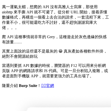
萬一運氣太楣，想爬的 API 沒有高雅人士寫庫，那使用
aiohttp 來手撕 API 就不可避了。從分析 URL 開始，接着弄懂
數據格式，再構造一個看上去合法的請求，一套流程下來，工
作量不小，很可能還吃力不討好，還不趕快謝謝寫庫大
佬，，，
爬 API 這種事情就非常的 Grey，這種遊走於灰色邊緣的快感
有誰董……
其實上面說的這些還不是最灰的 😁 真灰產如各種軟件外掛，
絕對不會開源給妳玩
當遇到要抓 API 數據的時候，瀏覽器的 F12 可以用來分析網
頁版 APP 的網路請求和 JS 代碼。可是一旦分析陷入複雜，或
者是面對手機版 APP，就需要更強力的工具出場了。
隆重介紹
Burp Suite
！
👉🏻官網